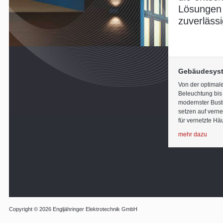
Lösungen –
zuverläss
Gebäudesyst
Von der optimal
Beleuchtung bis 
modernster Buste
setzen auf vern
für vernetzte Hä
mehr dazu
Copyright © 2026 Engljähringer Elektrotechnik GmbH